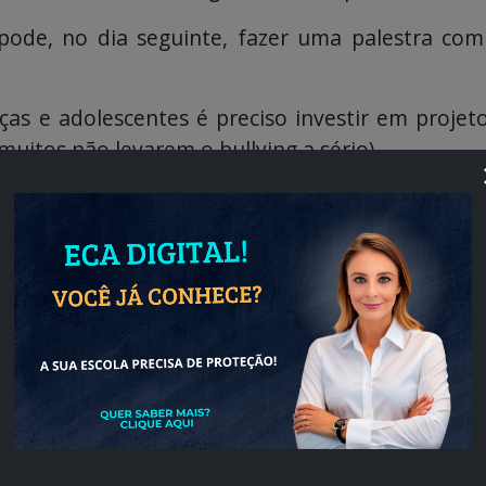
ode, no dia seguinte, fazer uma palestra com
s e adolescentes é preciso investir em projet
muitos não levarem o bullying a sério).
m do bullying
, o que é ou não é considerado bu
legais que envolvem o assunto.
ticar bullying ou cyberbullying é crime e deve se
gundo país com mais casos de cyberbullying
n
 cyberbullying
é realmente necessário para o d
om um especialista é, de fato, pouco tempo. En