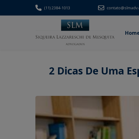
(11) 2384-1013
contato@slmadv.
Hom
2 Dicas De Uma Esp