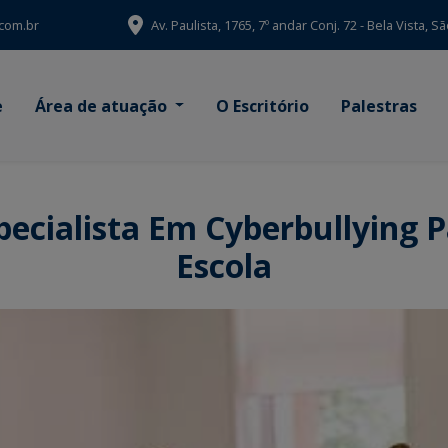
com.br
Av. Paulista, 1765, 7º andar Conj. 72 - Bela Vista, 
e
Área de atuação
O Escritório
Palestras
ecialista Em Cyberbullying 
Escola