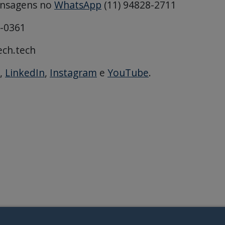
ensagens no
WhatsApp
(11) 94828-2711
6-0361
ech.tech
,
LinkedIn
,
Instagram
e
YouTube
.