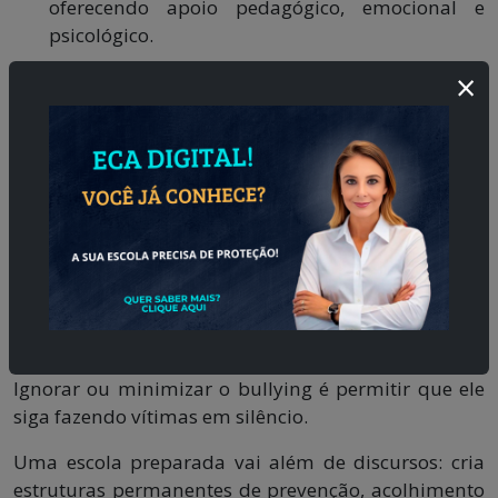
oferecendo apoio pedagógico, emocional e
psicológico.
Capacitar professores e gestores
para identificar
×
e intervir corretamente em situações de bullying
e cyberbullying.
Avaliar e ajustar as estratégias periodicamente,
garantindo eficácia frente aos novos desafios
digitais e sociais.
Assim, a escola demonstra não apenas boa
intenção, mas uma
estratégia contínua contra o
bullying e cyberbullying
.
A mudança começa quando a negação termina.
Ignorar ou minimizar o bullying é permitir que ele
siga fazendo vítimas em silêncio.
Uma escola preparada vai além de discursos: cria
estruturas permanentes de prevenção, acolhimento