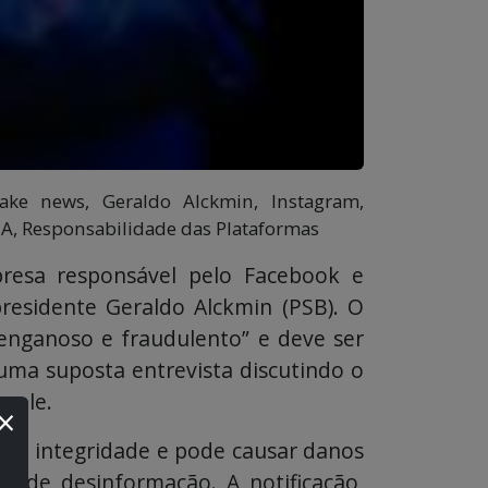
 Fake news, Geraldo Alckmin, Instagram,
a IA, Responsabilidade das Plataformas
presa responsável pelo Facebook e
residente Geraldo Alckmin (PSB). O
 “enganoso e fraudulento” e deve ser
uma suposta entrevista discutindo o
or ele.
×
s de integridade e pode causar danos
ão de desinformação. A notificação,