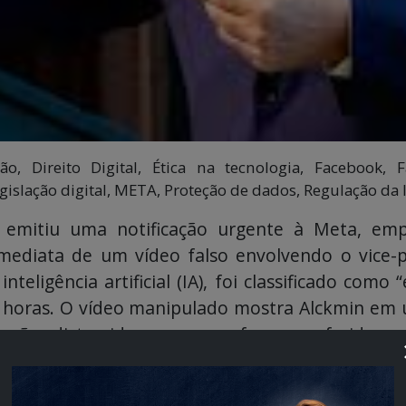
ão, Direito Digital, Ética na tecnologia, Facebook,
 Legislação digital, META, Proteção de dados, Regulação d
 emitiu uma notificação urgente à Meta, em
imediata de um vídeo falso envolvendo o vice-p
teligência artificial (IA), foi classificado como
 horas. O vídeo manipulado mostra Alckmin em 
rações distorcidas que nunca foram proferidas p
 Defesa destacou que o material viola princípio
esidente, além de contribuir para a disseminaç