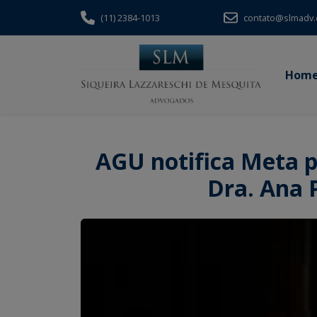
(11) 2384-1013
contato@slmadv.
Hom
AGU notifica Meta p
Dra. Ana P