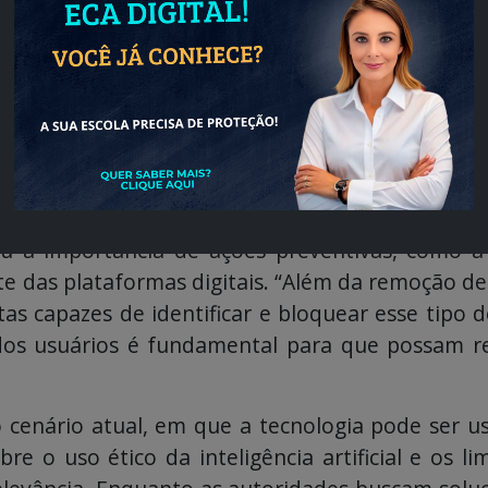
025, coloca a Meta em alerta para cumprir a d
 desse caso, conversamos com a
Dra. Ana Paula Siq
s
. Segundo ela, “a manipulação de vídeos por I
 em um ritmo acelerado, e as legislações precisa
ça da informação.”
u a importância de ações preventivas, como
te das plataformas digitais. “Além da remoção de
as capazes de identificar e bloquear esse tipo d
 dos usuários é fundamental para que possam r
o cenário atual, em que a tecnologia pode ser 
bre o uso ético da inteligência artificial e os 