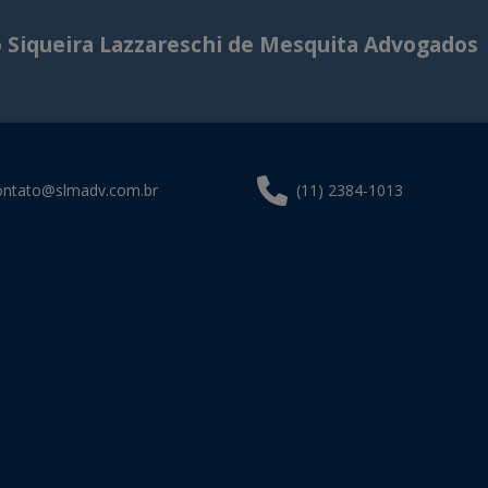
o Siqueira Lazzareschi de Mesquita Advogados
ontato@slmadv.com.br
(11) 2384-1013