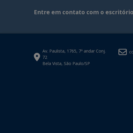
Entre em contato com o escritóri
Av. Paulista, 1765, 7º andar Conj.
c
72
Bela Vista, São Paulo/SP