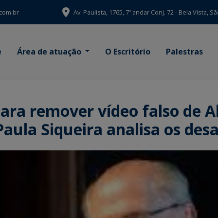
com.br
Av. Paulista, 1765, 7º andar Conj. 72 - Bela Vista, 
e
Área de atuação
O Escritório
Palestras
ara remover vídeo falso de Al
aula Siqueira analisa os desa