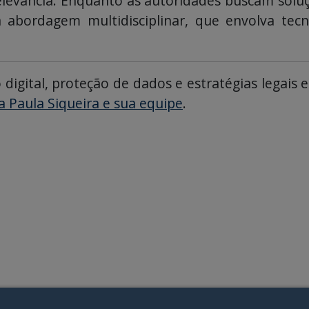
elevância. Enquanto as autoridades buscam soluçõ
bordagem multidisciplinar, que envolva tecnol
 digital, proteção de dados e estratégias legai
a Paula Siqueira e sua equipe
.