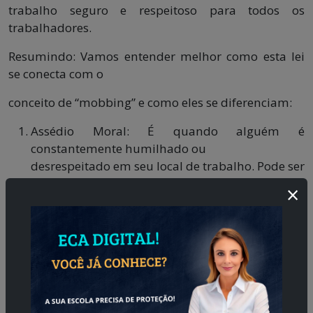
trabalho seguro e respeitoso para todos os
trabalhadores.
Resumindo: Vamos entender melhor como esta lei
se conecta com o
conceito de “mobbing” e como eles se diferenciam:
Assédio Moral: É quando alguém é
constantemente humilhado ou
desrespeitado em seu local de trabalho. Pode ser
um comportamento
×
recorrente de uma pessoa específica que torna o
ambiente de trabalho muito
desconfortável.
Assédio Sexual: Acontece quando uma pessoa
enfrenta comportamentos,
comentários ou avanços de natureza sexual