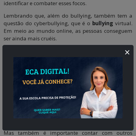
identificar e combater esses focos.
Lembrando que, além do bullying, também tem a
questão do cyberbullying, que é o
bullying
virtual.
Em meio ao mundo online, as pessoas conseguem
ser ainda mais cruéis.
×
Por isso é imprescindível trazer esse assunto à tona
recorrentemente de modo muito didático para as
crianças e adolescentes. É necessário entender quais
são os males que essas atitudes podem causar e o
quão desnecessárias elas são.
Ajuda fora da escola
Encontrar uma
escola perfeita
para os seus filhos é
um passo fundamental, pois assim a criança ou
adolescente terá o apoio dos professores.
Mas também é importante contar com outros