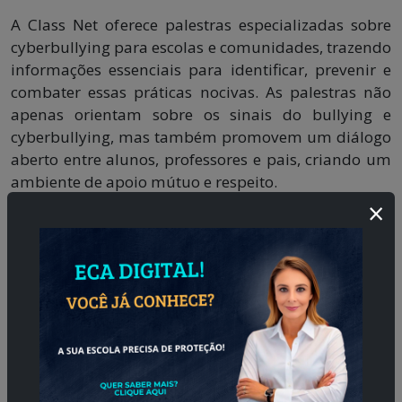
A Class Net oferece palestras especializadas sobre
cyberbullying para escolas e comunidades, trazendo
informações essenciais para identificar, prevenir e
combater essas práticas nocivas. As palestras não
apenas orientam sobre os sinais do bullying e
cyberbullying, mas também promovem um diálogo
aberto entre alunos, professores e pais, criando um
ambiente de apoio mútuo e respeito.
×
Unindo Forças para Criar um Futuro Melhor
Proteger os jovens do bullying na escola e do
cyberbullying é uma responsabilidade de todos:
educadores, pais e a sociedade como um todo.
Precisamos implementar programas eficazes de
prevenção, como os oferecidos pela Class Net
https://www.classnet.tech/palestras-sobre-cyber-
bullying
, que não só educam, mas também