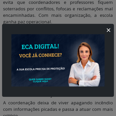
evita que coordenadores e professores fiquem
soterrados por conflitos, fofocas e reclamações mal
encaminhadas. Com mais organização, a escola
ganha paz operacional.
×
Benefícios para direção,
coordenação e professores
Quando a escola trabalha com um canal
estruturado, todo o ambiente institucional melhora.
Para a direção
A gestão passa a enxergar com mais clareza o que
está acontecendo e pode agir com mais segurança.
Para a coordenação
A coordenação deixa de viver apagando incêndio
com informações picadas e passa a atuar com mais
critério.