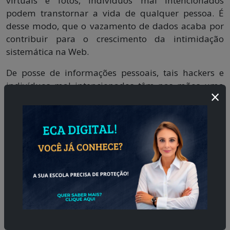
virtuais e fotos, indivíduos mal intencionados
podem transtornar a vida de qualquer pessoa. É
desse modo, que o vazamento de dados acaba por
contribuir para o crescimento da intimidação
sistemática na Web.
De posse de informações pessoais, tais hackers e
indivíduos mal intencionados têm nas mãos uma
×
poderosa arma. E eles a usam da pior forma
possível. Sendo assim, ameaçam a segurança de
muitos. É assim que o Cyberbullying se torna
consequência do vazamento de informações.
Entretanto, existem modos de prevenção. Se sua
empresa , seja ela escola, hospital, indústria ou
comércio, for vítima de vazamento de dados, saiba
como agir.
Vazamento de dados pode causar