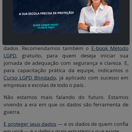
Por isso, colocamos à disposição a nossa área
especializada em
LGPD
, onde unimos consultoria
jurídica, auditoria e estratégias de governança de
dados. Recomendamos também o
E-book Método
LGPD
, gratuito, para quem deseja iniciar sua
jornada de adequação com segurança e clareza. E,
para capacitação prática da equipe, indicamos o
Curso LGPD Blindado
, já aplicado com sucesso em
empresas e escolas de todo o país.
Não estamos mais falando do futuro. Estamos
vivendo a era em que os dados são ferramenta de
guerra.
E proteger seus dados
— e os dados de quem confia
em você — é a defesa mais estratégica que existe.