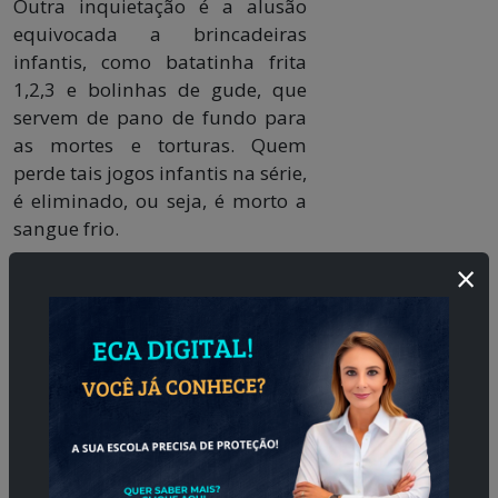
Outra inquietação é a alusão
equivocada a brincadeiras
infantis, como batatinha frita
1,2,3 e bolinhas de gude, que
servem de pano de fundo para
as mortes e torturas. Quem
perde tais jogos infantis na série,
é eliminado, ou seja, é morto a
sangue frio.
×
Uma das cartas justifica o alerta
emitido:
“Sabemos que é
responsabilidade da família
decidir o que é melhor para suas
crianças, mas enquanto
educadores temos o dever de
alertar e honrar o compromisso