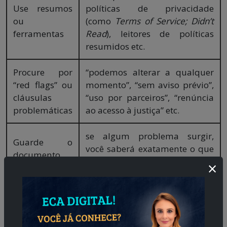
Use resumos
políticas de privacidade
ou
(como
Terms of Service; Didn’t
ferramentas
Read
), leitores de políticas
resumidos etc.
Procure por
“podemos alterar a qualquer
“red flags” ou
momento”, “sem aviso prévio”,
cláusulas
“uso por parceiros”, “renúncia
problemáticas
ao acesso à justiça” etc.
se algum problema surgir,
Guarde o
você saberá exatamente o que
documento
aceitou.
×
Legislação que protege o usuário
No Brasil, há regulamentações que tornam tudo isso
mais sério: