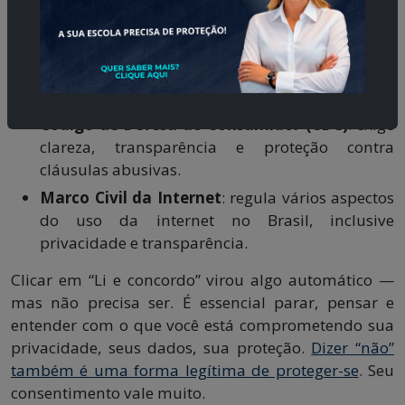
LGPD – Lei Geral de Proteção de Dados
: define
direitos dos usuários, obriga empresas a
informar claramente o uso de dados, possibilita
revogação do consentimento etc.
Código de Defesa do Consumidor (CDC)
: exige
clareza, transparência e proteção contra
cláusulas abusivas.
Marco Civil da Internet
: regula vários aspectos
do uso da internet no Brasil, inclusive
privacidade e transparência.
Clicar em “Li e concordo” virou algo automático —
mas não precisa ser. É essencial parar, pensar e
entender com o que você está comprometendo sua
privacidade, seus dados, sua proteção.
Dizer “não”
também é uma forma legítima de proteger-se
. Seu
consentimento vale muito.