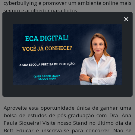
cyberbullying e promover um ambiente online mais
seguro e acolhedor para todos.
×
Não deixe de seguir e marcar @anapaulasosbullying
nas redes sociais para ficar por dentro de todas as
informações sobre as bolsas de estudos e outras
iniciativas da Dra. Ana Paula Siqueira.
Então, educadores, não percam esta oportunidade
única de se tornarem alunos da Dra. Ana Paula
Siqueira com uma bolsa de estudos de pós-
graduação! Venha nos visitar no último dia da Bett
Educar e faça parte desta jornada educacional
extraordinária.
Aproveite esta oportunidade única de ganhar uma
bolsa de estudos de pós-graduação com Dra. Ana
Paula Siqueira! Visite nosso Stand no último dia da
Bett Educar e inscreva-se para concorrer. Não se