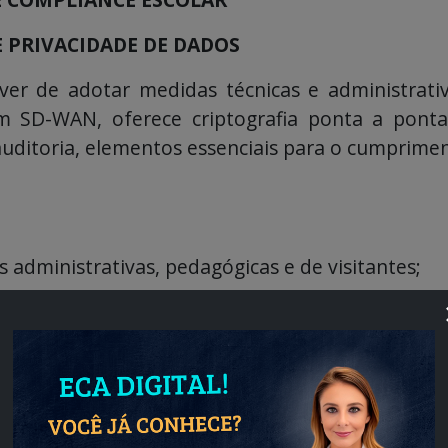
 PRIVACIDADE DE DADOS
ver de adotar medidas técnicas e administrati
m SD-WAN, oferece criptografia ponta a ponta
ditoria, elementos essenciais para o cumpriment
administrativas, pedagógicas e de visitantes;
dentes;
e unidades, nuvem e dispositivos remotos;
de.
 torna-se suporte direto à proteção da privacidad