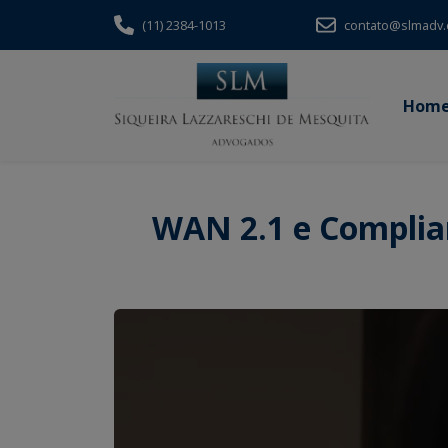
(11) 2384-1013
contato@slmadv.
Hom
WAN 2.1 e Complian