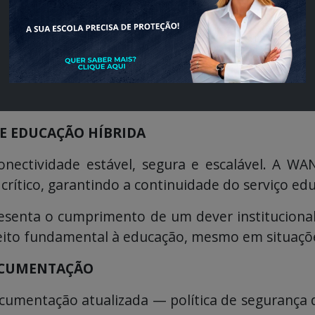
ROLES INTERNOS
cnologia, mas também responsabilidade, transp
 da rede, políticas uniformes entre unidades e a
 uma visão integrada de sua infraestrutura tec
 seu comitê de TI e ao programa de compliance.
E EDUCAÇÃO HÍBRIDA
nectividade estável, segura e escalável. A WAN
crítico, garantindo a continuidade do serviço edu
esenta o cumprimento de um dever institucional
reito fundamental à educação, mesmo em situaçõe
OCUMENTAÇÃO
cumentação atualizada — política de segurança d