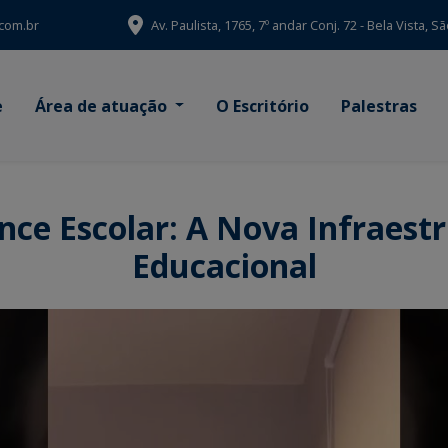
com.br
Av. Paulista, 1765, 7º andar Conj. 72 - Bela Vista, 
e
Área de atuação
O Escritório
Palestras
ce Escolar: A Nova Infraest
Educacional